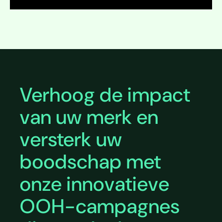
Uitvouwen
Uitvouwen
Verhoog de impact
van uw merk en
versterk uw
boodschap met
onze innovatieve
OOH-campagnes