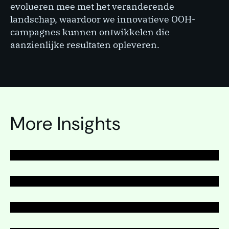
evolueren mee met het veranderende
landschap, waardoor we innovatieve OOH-
campagnes kunnen ontwikkelen die
aanzienlijke resultaten opleveren.
PAGINA
Out-of-Home-reclame
PAGINA
More Insights
Out-of-Home-reclame
PAGINA
Out-of-Home-reclame
PAGINA
Out-of-Home-reclame
Uitvouwen
Uitvouwen